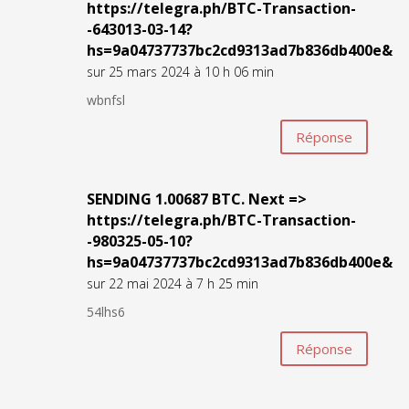
https://telegra.ph/BTC-Transaction-
-643013-03-14?
hs=9a04737737bc2cd9313ad7b836db400e&
sur 25 mars 2024 à 10 h 06 min
wbnfsl
Réponse
SЕNDING 1.00687 ВТС. Nехt =>
https://telegra.ph/BTC-Transaction-
-980325-05-10?
hs=9a04737737bc2cd9313ad7b836db400e&
sur 22 mai 2024 à 7 h 25 min
54lhs6
Réponse