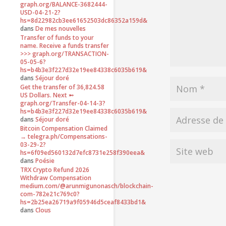
graph.org/BALANCE-3682444-
USD-04-21-2?
hs=8d22982cb3ee61652503dc86352a159d&
dans
De mes nouvelles
Transfer of funds to your
name. Receive a funds transfer
>>> graph.org/TRANSACTION-
05-05-6?
hs=b4b3e3f227d32e19ee84338c6035b619&
dans
Séjour doré
Get the transfer of 36,824.58
US Dollars. Next ➵
graph.org/Transfer-04-14-3?
hs=b4b3e3f227d32e19ee84338c6035b619&
dans
Séjour doré
Bitcoin Compensation Claimed
→ telegra.ph/Compensations-
03-29-2?
hs=6f09ed560132d7efc8731e258f390eea&
dans
Poésie
TRX Crypto Refund 2026
Withdraw Compensation
medium.com/@arunmigunonasch/blockchain-
com-782e21c769c0?
hs=2b25ea26719a9f05946d5ceaf8433bd1&
dans
Clous