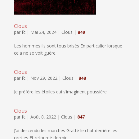
Clous
par
fc
|
Mai 24, 2024
|
Clous
|
849
Les hommes ils sont tous brisés En particulier lorsque
cela ne se voit guère.
Clous
par
fc
|
Nov 29, 2022
|
Clous
|
848
Je préfère les étoiles qui s’imaginent poussière.
Clous
par
fc
|
Août 8, 2022
|
Clous
|
847
J’ai descendu les marches Gratté le chat derrière les
oreilles Et retourné dormir