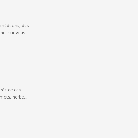
 médecins, des
imer sur vous
urés de ces
, mots, herbe…