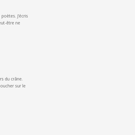
poètes. J’écris
eut-être ne
ers du crâne.
coucher sur le