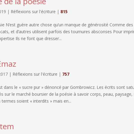
 de la poésie
019
|
Réflexions sur l'écriture
|
815
sie N’est guère autre chose qu’un manque de générosité Comme des
cats, et d’autres utilisent parfois des tournures absconses Pour impr
pertise Ils ne font que dresser...
Emaz
2017
|
Réflexions sur l'écriture
|
757
t dans le « sucre pur » dénoncé par Gombrowicz. Les écrits sont sat
és sur le marché boursier de la poésie à savoir corps, peau, paysage
termes soient « interdits » mais en...
rtem