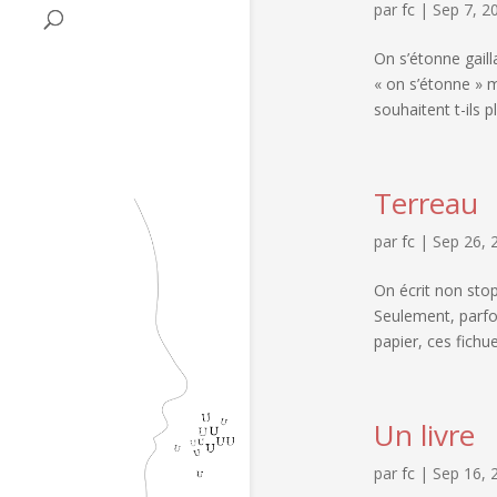
par
fc
|
Sep 7, 2
On s’étonne gaill
« on s’étonne » m
souhaitent t-ils 
Terreau
par
fc
|
Sep 26, 
On écrit non stop,
Seulement, parfoi
papier, ces fichue
Un livre
par
fc
|
Sep 16, 