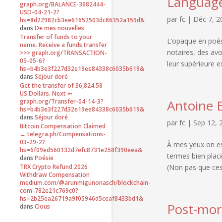
Language
graph.org/BALANCE-3682444-
USD-04-21-2?
par
fc
|
Déc 7, 2
hs=8d22982cb3ee61652503dc86352a159d&
dans
De mes nouvelles
Transfer of funds to your
L’opaque en poé
name. Receive a funds transfer
notaires, des avo
>>> graph.org/TRANSACTION-
05-05-6?
leur supérieure ex
hs=b4b3e3f227d32e19ee84338c6035b619&
dans
Séjour doré
Get the transfer of 36,824.58
US Dollars. Next ➵
Antoine 
graph.org/Transfer-04-14-3?
hs=b4b3e3f227d32e19ee84338c6035b619&
dans
Séjour doré
par
fc
|
Sep 12, 
Bitcoin Compensation Claimed
→ telegra.ph/Compensations-
03-29-2?
À mes yeux on es
hs=6f09ed560132d7efc8731e258f390eea&
termes bien plac
dans
Poésie
(Non pas que ces 
TRX Crypto Refund 2026
Withdraw Compensation
medium.com/@arunmigunonasch/blockchain-
com-782e21c769c0?
hs=2b25ea26719a9f05946d5ceaf8433bd1&
Post-mo
dans
Clous