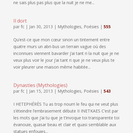
ne sais plus pas plus que la nuit je ne me...
Il dort
par
fc
|
Jan 30, 2013
|
Mythologies
,
Poésies
|
555
Qu’est-ce que mon cœur sinon un tintement entre
quatre murs un abri-bus un terrain vague où des
inconnues viennent bavarder j’ai tant ri la nuit que je ne
veux plus voir le jour j’ai tant ri que je ne veux plus te
voir pleurer une maison même habitée...
Dynasties (Mythologies)
par
fc
|
Jan 15, 2013
|
Mythologies
,
Poésies
|
543
I HETEPHÉRÈS Tu as trop nourri le feu qui ne veut plus
s’éteindre l’embrasement débute II INETKAES C’est par
les mots que j’ai tu que je t’invoque toi transparente toi
évanouie, quasar beau et clair et quasi semblable aux
statues enfouies...