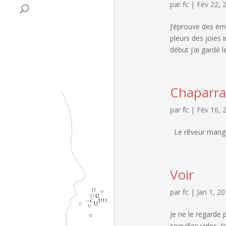
par
fc
|
Fév 22, 
J’éprouve des émo
pleurs des joies 
début j’ai gardé 
Chaparra
par
fc
|
Fév 16, 
Le rêveur mange
Voir
par
fc
|
Jan 1, 2
Je ne le regarde 
coquilles vides. J