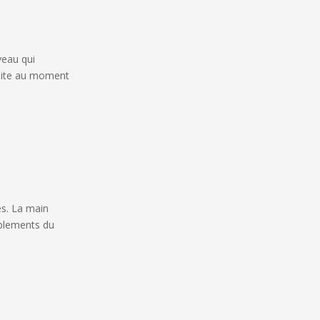
veau qui
suite au moment
es. La main
mblements du