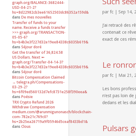
Such seem
graph.org/BALANCE-3682444-
USD-04-21-2?
par
fc
|
Sep 14, 
hs=8d22982cb3ee61652503dc86352a159d&
dans
De mes nouvelles
Transfer of funds to your
J’ai retracé des 
name. Receive a funds transfer
contenait ce rêv
>>> graph.org/TRANSACTION-
05-05-6?
exact de ces rém
hs=b4b3e3f227d32e19ee84338c6035b619&
dans
Séjour doré
Get the transfer of 36,824.58
US Dollars. Next ➵
Le ronro
graph.org/Transfer-04-14-3?
hs=b4b3e3f227d32e19ee84338c6035b619&
dans
Séjour doré
par
fc
|
Mai 21, 
Bitcoin Compensation Claimed
→ telegra.ph/Compensations-
03-29-2?
Les bons profess
hs=6f09ed560132d7efc8731e258f390eea&
n’est pas loin de
dans
Poésie
dedans et les dial
TRX Crypto Refund 2026
Withdraw Compensation
medium.com/@arunmigunonasch/blockchain-
com-782e21c769c0?
hs=2b25ea26719a9f05946d5ceaf8433bd1&
Pulsars g
dans
Clous