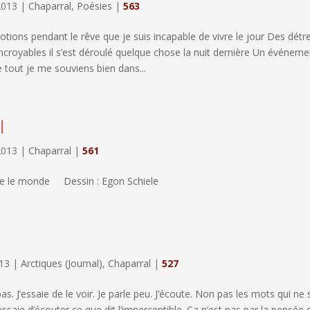
2013
|
Chaparral
,
Poésies
|
563
tions pendant le rêve que je suis incapable de vivre le jour Des détr
incroyables il s’est déroulé quelque chose la nuit dernière Un événem
le tout je me souviens bien dans...
l
2013
|
Chaparral
|
561
 le monde Dessin : Egon Schiele
013
|
Arctiques (Journal)
,
Chaparral
|
527
pas. J’essaie de le voir. Je parle peu. J’écoute. Non pas les mots qui ne
’essaie d’écouter ce que dit l’imperceptible. Ça n’est pas par la pensée 