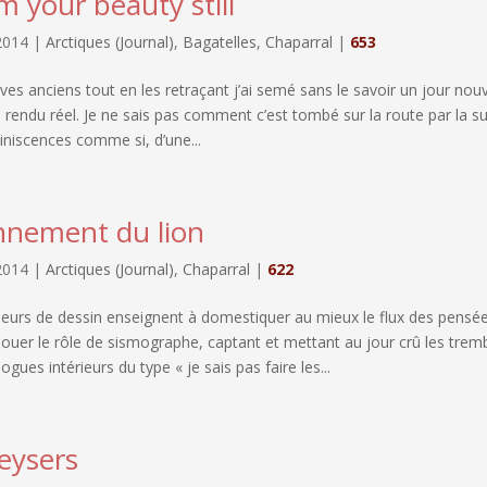
 your beauty still
2014
|
Arctiques (Journal)
,
Bagatelles
,
Chaparral
|
653
rêves anciens tout en les retraçant j’ai semé sans le savoir un jour nou
e rendu réel. Je ne sais pas comment c’est tombé sur la route par la 
iniscences comme si, d’une...
nnement du lion
2014
|
Arctiques (Journal)
,
Chaparral
|
622
eurs de dessin enseignent à domestiquer au mieux le flux des pensé
 jouer le rôle de sismographe, captant et mettant au jour crû les tre
ogues intérieurs du type « je sais pas faire les...
eysers