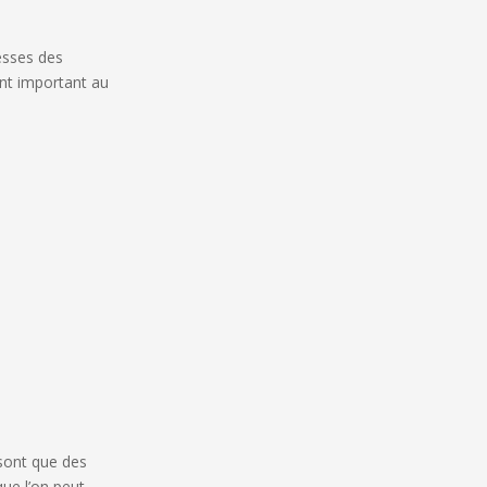
esses des
ent important au
 sont que des
que l’on peut