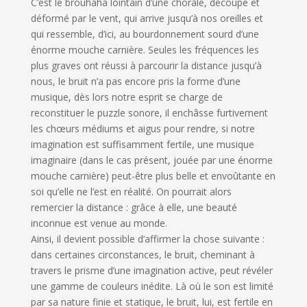
C’est le brouhaha lointain d’une chorale, découpé et
déformé par le vent, qui arrive jusqu’à nos oreilles et
qui ressemble, d’ici, au bourdonnement sourd d’une
énorme mouche carnière. Seules les fréquences les
plus graves ont réussi à parcourir la distance jusqu’à
nous, le bruit n’a pas encore pris la forme d’une
musique, dès lors notre esprit se charge de
reconstituer le puzzle sonore, il enchâsse furtivement
les chœurs médiums et aigus pour rendre, si notre
imagination est suffisamment fertile, une musique
imaginaire (dans le cas présent, jouée par une énorme
mouche carnière) peut-être plus belle et envoûtante en
soi qu’elle ne l’est en réalité. On pourrait alors
remercier la distance : grâce à elle, une beauté
inconnue est venue au monde.
Ainsi, il devient possible d’affirmer la chose suivante :
dans certaines circonstances, le bruit, cheminant à
travers le prisme d’une imagination active, peut révéler
une gamme de couleurs inédite. Là où le son est limité
par sa nature finie et statique, le bruit, lui, est fertile en