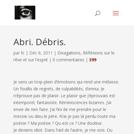
Abri. Débris.
par
fc
|
Déc 6, 2011
|
Divagations
,
Réfléxions sur le
rêve et sur l'esprit
|
0 commentaires
|
399
Je sens un trop-plein d’émotions qui rend une mélasse.
Un fouillis de regrets, de culpabilités, d’ennui. Je
n’éprouve pas de plaisir. Le plaisir que j’éprouvais est
intemporel, fantaisiste. Réminiscences bizarres. J’ai
envie de rien faire. J’ai fini de me prendre pour le
messie ou dieu le père. N’ai-je pas là perdu toute ma
poésie ? Ma poésie ? Qu-est ce ? Une douleur.
Je deviens idiot. Dans l’œil de l’autre, je me vois. Ou