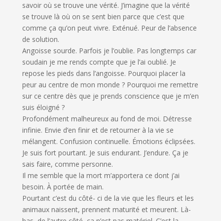
savoir où se trouve une vérité. J’imagine que la vérité
se trouve là où on se sent bien parce que c’est que
comme ça qu’on peut vivre. Exténué. Peur de l’absence
de solution.
Angoisse sourde. Parfois je l’oublie. Pas longtemps car
soudain je me rends compte que je l’ai oublié. Je
repose les pieds dans l’angoisse. Pourquoi placer la
peur au centre de mon monde ? Pourquoi me remettre
sur ce centre dès que je prends conscience que je m’en
suis éloigné ?
Profondément malheureux au fond de moi. Détresse
infinie. Envie d’en finir et de retourner à la vie se
mélangent. Confusion continuelle. Émotions éclipsées.
Je suis fort pourtant. Je suis endurant. J’endure. Ça je
sais faire, comme personne.
Il me semble que la mort m’apportera ce dont j’ai
besoin. À portée de main.
Pourtant c’est du côté- ci de la vie que les fleurs et les
animaux naissent, prennent maturité et meurent. Là-
bas, de l’autre côté, ça n’est pas matériel. C’est la