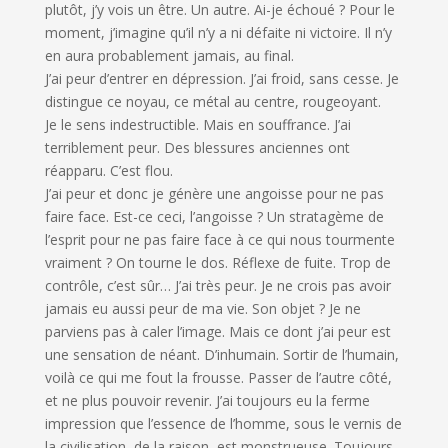
plutôt, j’y vois un être. Un autre. Ai-je échoué ? Pour le
moment, j’imagine qu’il n’y a ni défaite ni victoire. Il n’y
en aura probablement jamais, au final.
J’ai peur d’entrer en dépression. J’ai froid, sans cesse. Je
distingue ce noyau, ce métal au centre, rougeoyant.
Je le sens indestructible. Mais en souffrance. J’ai
terriblement peur. Des blessures anciennes ont
réapparu. C’est flou.
J’ai peur et donc je génère une angoisse pour ne pas
faire face. Est-ce ceci, l’angoisse ? Un stratagème de
l’esprit pour ne pas faire face à ce qui nous tourmente
vraiment ? On tourne le dos. Réflexe de fuite. Trop de
contrôle, c’est sûr… J’ai très peur. Je ne crois pas avoir
jamais eu aussi peur de ma vie. Son objet ? Je ne
parviens pas à caler l’image. Mais ce dont j’ai peur est
une sensation de néant. D’inhumain. Sortir de l’humain,
voilà ce qui me fout la frousse. Passer de l’autre côté,
et ne plus pouvoir revenir. J’ai toujours eu la ferme
impression que l’essence de l’homme, sous le vernis de
la civilisation, de la raison, est monstrueuse. Toujours