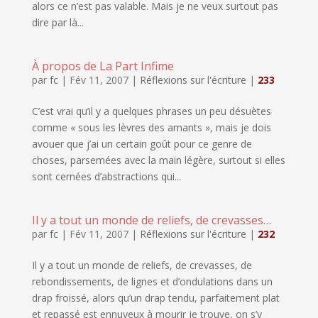
alors ce n’est pas valable. Mais je ne veux surtout pas
dire par là...
À propos de La Part Infime
par
fc
|
Fév 11, 2007
|
Réflexions sur l'écriture
|
233
C’est vrai qu’il y a quelques phrases un peu désuètes
comme « sous les lèvres des amants », mais je dois
avouer que j’ai un certain goût pour ce genre de
choses, parsemées avec la main légère, surtout si elles
sont cernées d’abstractions qui...
Il y a tout un monde de reliefs, de crevasses…
par
fc
|
Fév 11, 2007
|
Réflexions sur l'écriture
|
232
Il y a tout un monde de reliefs, de crevasses, de
rebondissements, de lignes et d’ondulations dans un
drap froissé, alors qu’un drap tendu, parfaitement plat
et repassé est ennuyeux à mourir je trouve, on s’y